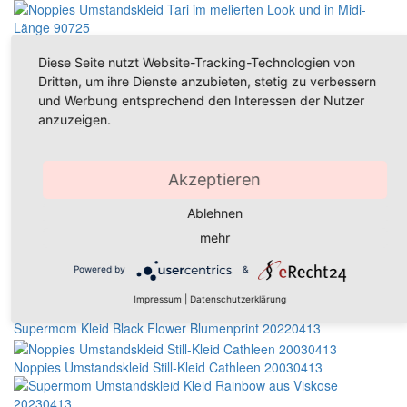
Noppies Umstandskleid Tari im melierten Look und in Midi-Länge
Diese Seite nutzt Website-Tracking-Technologien von
90725
Dritten, um ihre Dienste anzubieten, stetig zu verbessern
und Werbung entsprechend den Interessen der Nutzer
Noppies Kleid Aukje 20010410
anzuzeigen.
Noppies Kleid Zinnia 20010413
Akzeptieren
Noppies Umstandskleid Kleid Avery 20010414
Ablehnen
Superom Kleid Blue Stripe mit Stretchanteil 20210414
mehr
Noppies Still-Kleid Umstandskleid Belle aus ECOVERO-Viskose
Powered by
&
20020420
Impressum
|
Datenschutzerklärung
Supermom Kleid Black Flower Blumenprint 20220413
Noppies Umstandskleid Still-Kleid Cathleen 20030413