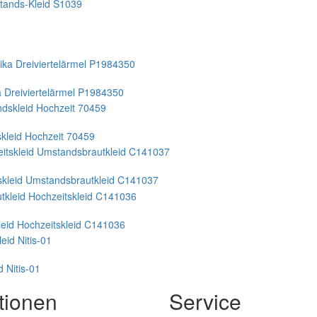
tands-Kleid S1039
a Dreiviertelärmel P1984350
leid Hochzeit 70459
tskleid Umstandsbrautkleid C141037
leid Hochzeitskleid C141036
d Nitis-01
tionen
Service