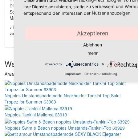
Diese Seite nutzt Website-Tracking-Technologien von Dri
Die Materialien bieten selbst ausreichend Sonnenschutz und
ihre Dienste anzubieten, stetig zu verbessern und Werb
Sonnencreme verändert die Farbe und Konsistenz des
entsprechend den Interessen der Nutzer anzuzeigen.
Materials der Umstandsbademode.
>
Nicht im Trockner trocknen und kein Bleichmittel
Akzeptieren
verwenden
Ablehnen
mehr
Weitere Produkte aus dieser Kategorie
Powered by
&
Alway updated with new styles, new design and promotions
Impressum
|
Datenschutzerklärung
Noppies Umstandsbademode Neckholder Tankini Top Saint
Tropez for Summer 63903
Noppies Tankini Mallorca 63919
Noppies Swim & Beach noppies Umstands-Tankini-Top 63929