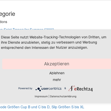
egorie
tions
Diese Seite nutzt Website-Tracking-Technologien von Dritten, um
Saint Tropez for Summer 63903
ihre Dienste anzubieten, stetig zu verbessern und Werbung
entsprechend den Interessen der Nutzer anzuzeigen.
Akzeptieren
r Umstandstankini als Neckholder
Ablehnen
mehr
dsbadeanzug, Größe Cup-B Cup-C Cup-D maritim
Powered by
&
Impressum
|
Datenschutzerklärung
B C D Umstandsbademode blau