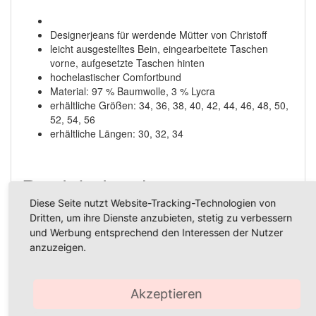
Designerjeans für werdende Mütter von Christoff
leicht ausgestelltes Bein, eingearbeitete Taschen
vorne, aufgesetzte Taschen hinten
hochelastischer Comfortbund
Material: 97 % Baumwolle, 3 % Lycra
erhältliche Größen: 34, 36, 38, 40, 42, 44, 46, 48, 50,
52, 54, 56
erhältliche Längen: 30, 32, 34
Produktdetails
Diese Seite nutzt Website-Tracking-Technologien von
Die Umstandsjeans ~Paris~ von Christoff hat ein leicht
Dritten, um ihre Dienste anzubieten, stetig zu verbessern
ausgestelltes Bein, vorne eingearbeitete und hinten
und Werbung entsprechend den Interessen der Nutzer
aufgesetzte Taschen und einen hochelastischen,
anzuzeigen.
formstabilen Comfortbund aus „Meryl Skinlife“. Die vertikale
Seitennaht verschlankt die Figur optisch. Die Hose besteht
aus 97 % Baumwolle und 3 % Lycra. Sie ist in den EU-
Akzeptieren
Damengrößen 34 bis 56 und in den Längen 30, 32 und 34
für eine Innenbeinlänge von 76-77, 82-84 oder 89-90 cm