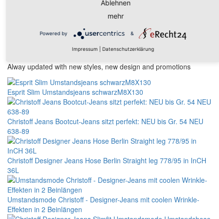
Ablehnen
erhältlich, wobei die Fußweite 26 cm in Größe 38 beträgt.
mehr
Powered by
&
Weitere Produkte aus dieser Kategorie
Impressum
|
Datenschutzerklärung
Alway updated with new styles, new design and promotions
Esprit Slim Umstandsjeans schwarzM8X130
Christoff Jeans Bootcut-Jeans sitzt perfekt: NEU bis Gr. 54 NEU
638-89
Christoff Designer Jeans Hose Berlin Straight leg 778/95 in InCH
36L
Umstandsmode Christoff - Designer-Jeans mit coolen Wrinkle-
Effekten in 2 Beinlängen