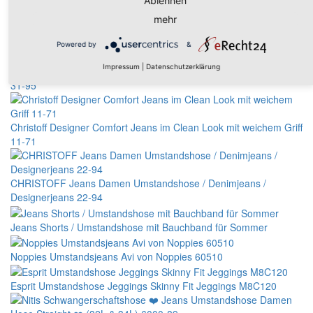
Ablehnen
Umstandsmode Christoff - Designer-Jeans mit coolen Wrinkle-
mehr
Effekten in 2 Beinlängen
Powered by
&
Impressum
|
Datenschutzerklärung
Christoff Designer Jeans Slimfit Umstandsmode Umstandshose
31-95
Christoff Designer Comfort Jeans im Clean Look mit weichem Griff
11-71
CHRISTOFF Jeans Damen Umstandshose / Denimjeans /
Designerjeans 22-94
Jeans Shorts / Umstandshose mit Bauchband für Sommer
Noppies Umstandsjeans Avi von Noppies 60510
Esprit Umstandshose Jeggings Skinny Fit Jeggings M8C120