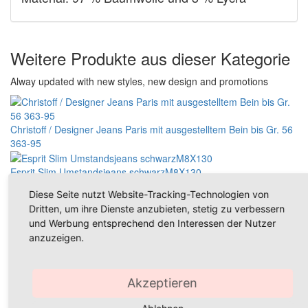
Weitere Produkte aus dieser Kategorie
Alway updated with new styles, new design and promotions
Christoff / Designer Jeans Paris mit ausgestelltem Bein bis Gr. 56
363-95
Esprit Slim Umstandsjeans schwarzM8X130
Diese Seite nutzt Website-Tracking-Technologien von
Dritten, um ihre Dienste anzubieten, stetig zu verbessern
Christoff Jeans Bootcut-Jeans sitzt perfekt: NEU bis Gr. 54 NEU
und Werbung entsprechend den Interessen der Nutzer
638-89
anzuzeigen.
Christoff Designer Jeans Hose Berlin Straight leg 778/95 in InCH
36L
Akzeptieren