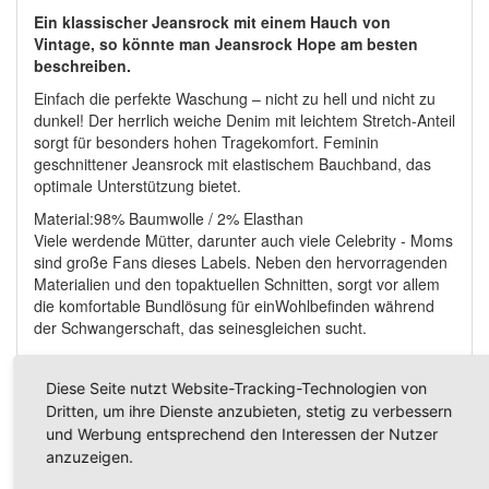
Ein klassischer Jeansrock mit einem Hauch von
Vintage, so könnte man Jeansrock Hope am besten
beschreiben.
Einfach die perfekte Waschung – nicht zu hell und nicht zu
dunkel! Der herrlich weiche Denim mit leichtem Stretch-Anteil
sorgt für besonders hohen Tragekomfort. Feminin
geschnittener Jeansrock mit elastischem Bauchband, das
optimale Unterstützung bietet.
Material:
98% Baumwolle / 2% Elasthan
Viele werdende Mütter, darunter auch viele Celebrity - Moms
sind große Fans dieses Labels. Neben den hervorragenden
Materialien und den topaktuellen Schnitten, sorgt vor allem
die komfortable Bundlösung für einWohlbefinden während
der Schwangerschaft, das seinesgleichen sucht.
Stil und Komfort wunderbar vereint!
Diese Seite nutzt Website-Tracking-Technologien von
Dritten, um ihre Dienste anzubieten, stetig zu verbessern
und Werbung entsprechend den Interessen der Nutzer
Weitere Produkte aus dieser Kategorie
anzuzeigen.