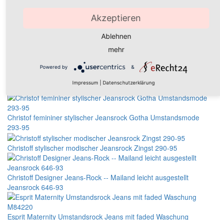
Alway updated with new styles, new design and promotions
Akzeptieren
Christoff Basic hochmoderner Stretch-Rock Umea von Christoff
Ablehnen
Business 682-33
mehr
Umstandsrock Fortuna - Ein superelastischer Bleistiftrock
Powered by
&
Impressum
|
Datenschutzerklärung
Umstandsrock Carmen - Ein superelastischer Rock
Christof femininer stylischer Jeansrock Gotha Umstandsmode
293-95
Christoff stylischer modischer Jeansrock Zingst 290-95
Christoff Designer Jeans-Rock -- Mailand leicht ausgestellt
Jeansrock 646-93
Esprit Maternity Umstandsrock Jeans mit faded Waschung