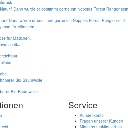
ufdruck
e Natur? Dann würde er bestimmt gerne ein Noppies Forest Ranger sein!
ose für Mädchen.
erzichtbar.
iebe.
nbarer Bio-Baumwolle
tionen
Service
m
Kundenkonto
Fragen unserer Kunden
recht
Miete so funktioniert es