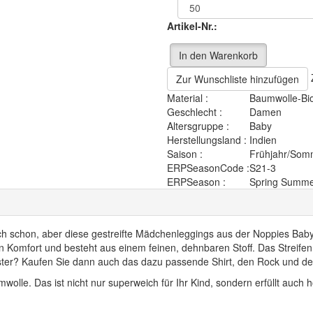
Artikel-Nr.:
In den Warenkorb
Zur Wunschliste hinzufügen
Material :
Baumwolle-Bi
Geschlecht :
Damen
Altersgruppe :
Baby
Herstellungsland :
Indien
Saison :
Frühjahr/Som
ERPSeasonCode :
S21-3
ERPSeason :
Spring Summe
h schon, aber diese gestreifte Mädchenleggings aus der Noppies Baby Ko
en Komfort und besteht aus einem feinen, dehnbaren Stoff. Das Streif
nmuster? Kaufen Sie dann auch das dazu passende Shirt, den Rock und d
wolle. Das ist nicht nur superweich für Ihr Kind, sondern erfüllt auch 