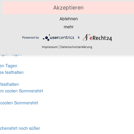
Akzeptieren
Ablehnen
mehr
-Look?
Powered by
&
chon früh
Impressum
|
Datenschutzerklärung
gen Tagen
festhalten
m coolen Sommershirt