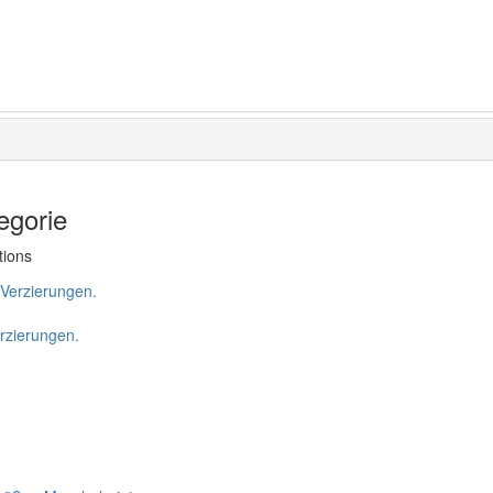
egorie
tions
erzierungen.