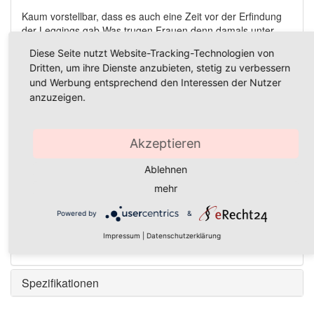
Kaum vorstellbar, dass es auch eine Zeit vor der Erfindung
der Leggings gab.Was trugen Frauen denn damals unter
Kleidern und Tuniken? Zum Glück hat Esprit diese
Diese Seite nutzt Website-Tracking-Technologien von
klassische, unifarbene Umstandsleggings in verschiedenen
Dritten, um ihre Dienste anzubieten, stetig zu verbessern
Farben in seine Kollektion aufgenommen.
und Werbung entsprechend den Interessen der Nutzer
Selbstverständlich aus herrlich weichem Jersey-Material
anzuzeigen.
hergestellt. Das elastische Bauchband am Bund bietet
optimale Unterstützung. Die verstellbareTaillenweite sorgt für
einen perfekten Sitz während der gesamten
Akzeptieren
Schwangerschaft. Tipp: Wähle deine normale
Konfektionsgröße, wir haben dieVeränderungen deines
Ablehnen
Körpers während der Schwangerschaft schon berücksichtigt
mehr
Powered by
&
Material:
Impressum
|
Datenschutzerklärung
95% Bio-Baumwolle / 5% Elasthan
Spezifikationen